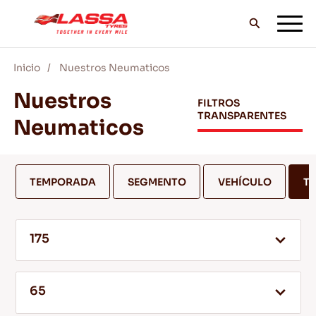
Inicio
Nuestros Neumaticos
TODOS LOS NEUMÁTICOS LASSA
Nuestros
FILTROS
TRANSPARENTES
Neumaticos
DISTRIBUIDORES
TEMPORADA
SEGMENTO
VEHÍCULO
T
BLOG Y VIDEOS
175
¡VE CON LASSA!
65
SERVICIO Y AYUDA