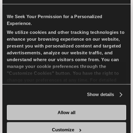
TURISMO
VERANO
We Seek Your Permission for a Personalized
Experience.
VIDA UTIL SUPERIOR
FUEL EFFICIENCY
We utilize cookies and other tracking technologies to
enhance your browsing experience on our website,
present you with personalized content and targeted
ENCUENTRA UN 
MAS 
advertisements, analyze our website traffic, and
DISTRIBUIDOR
INFORMACION
understand where our visitors come from. You can
manage your cookie preferences through the
"Customize Cookies" button. You have the right to
change your preferences at any time. For detailed
MULTIWAYS 2
information about the use of cookies, you can view
the
Cookie Policy
.
Show details
Allow all
Disfruta conduciendo en todas las estaciones
- Manejo seguro y comodidad para cada
Customize