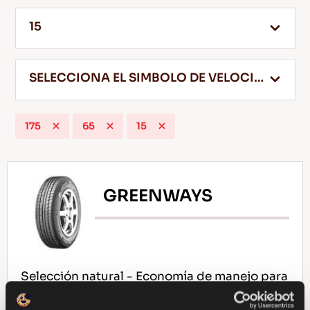
15
ES
SELECCIONA EL SIMBOLO DE VELOCIDAD
175
65
15
Consejos Para conducir En La Nieve
LEER MAS
GREENWAYS
Selección natural - Economía de manejo para
tu coche compacto de pasajeros