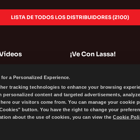
LISTA DE TODOS LOS DISTRIBUIDORES
(2100)
 Vídeos
¡Ve Con Lassa!
Mapa del Sitio
for a Personalized Experience.
Información de la Compañía
ther tracking technologies to enhance your browsing experi
Noticias
h personalized content and targeted advertisements, analyz
Política de Cookies
where our visitors come from. You can manage your cookie p
ookies" button. You have the right to change your preferen
mation about the use of cookies, you can view the
Cookie Poli
 BRISA BRIDGESTONE SABANCI TYRE MANUFACTURING AND 