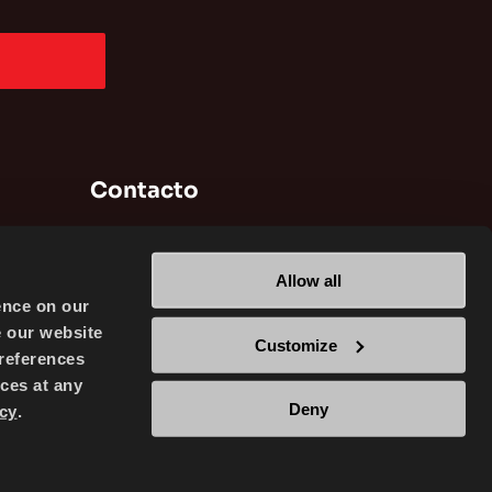
Contacto
Brisa Bridgestone Sabancı Tyre
Manufacturing and Trading INC
Allow all
Alikahya / Izmit / Turkey
ence on our
e our website
Customize
references
ces at any
Deny
cy
.
TRADING INC