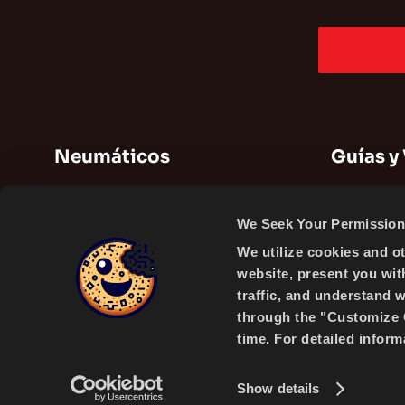
Neumáticos
Guías y
Neumáticos de verano
Guías
We Seek Your Permission 
Neumáticos de Invierno
Videos
We utilize cookies and o
Neumáticos para todas las estaciones
website, present you wit
traffic, and understand 
through the "Customize C
time. For detailed infor
A PRODUCT OF
Show details