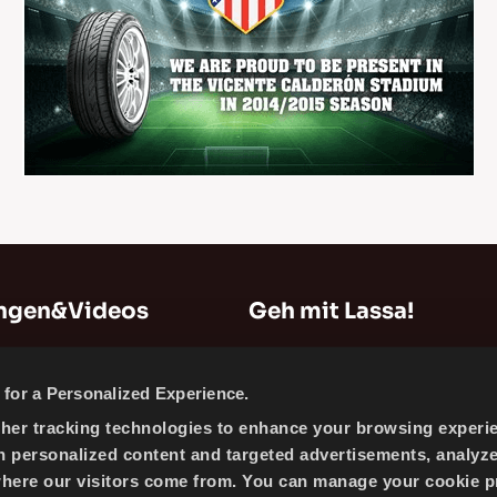
ungen&Videos
Geh mit Lassa!
n
Sitemap
for a Personalized Experience.
Unternehmensinformationen
ther tracking technologies to enhance your browsing experi
Nachrichten
h personalized content and targeted advertisements, analyz
Cookie Richtlinien
where our visitors come from. You can manage your cookie p