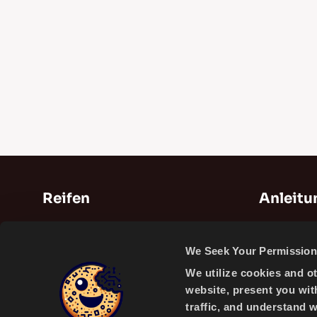
Reifen
Anleit
Sommerreifen
Anleitunge
We Seek Your Permission 
Winterreifen
Videos
We utilize cookies and o
Ganzjahresreifen
website, present you wit
traffic, and understand 