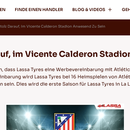
FEN
FINDE EINEN HANDLER
BLOG & VIDEOS
GEH
Stolz Darauf, Im Vicente Calderon Stadion Anwesend Zu Sein
auf, im Vicente Calderon Stadi
, dass Lassa Tyres eine Werbevereinbarung mit Atlétic
nbarung wird Lassa Tyres bei 16 Heimspielen von Atlét
ein. Dies wird die erste Saison für Lassa Tyres in La 