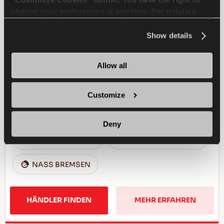
change your preferences at any time. For detailed
information about the use of cookies, you can view
the
Cookie Policy
.
Show details
Fahrspaß zu allen Jahreszeiten - Sicheres
Fahren und Komfort zu jeder Jahreszeit
Allow all
PASSAGIER
GANZJAHRESREIFEN
Customize
SCHNEE HANDLING
SCHNEE BREMSEN
Deny
NASS HANDLING
TROCKEN BREMSEN
NASS BREMSEN
HÄNDLER FINDEN
MEHR ERFAHREN