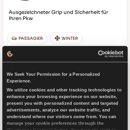
Ausgezeichneter Grip und Sicherheit für
Ihren Pkw
PASSAGIER
WINTER
ICE TRACTION
EIS BREMSEN
EIS HANDLING
We Seek Your Permission for a Personalized
Experience.
HÄNDLER FINDEN
MEHR ERFAHREN
We utilize cookies and other tracking technologies to
enhance your browsing experience on our website,
present you with personalized content and targeted
advertisements, analyze our website traffic, and
understand where our visitors come from. You can
MULTIWAYS 2
manage your cookie preferences through the
"Customize Cookies" button. You have the right to