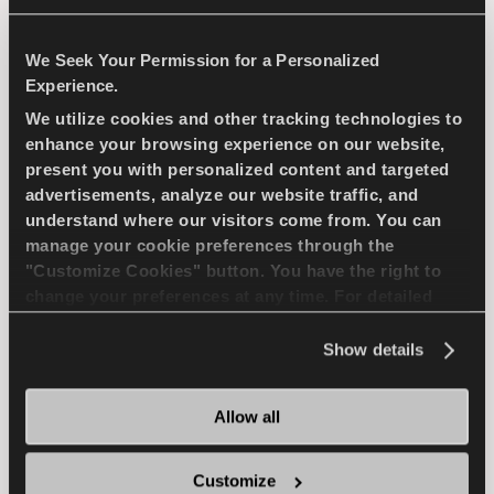
PASSAGIER
WINTER
We Seek Your Permission for a Personalized
Experience.
ICE TRACTION
EIS BREMSEN
We utilize cookies and other tracking technologies to
enhance your browsing experience on our website,
EIS HANDLING
present you with personalized content and targeted
advertisements, analyze our website traffic, and
understand where our visitors come from. You can
HÄNDLER FINDEN
MEHR ERFAHREN
manage your cookie preferences through the
"Customize Cookies" button. You have the right to
change your preferences at any time. For detailed
information about the use of cookies, you can view
the
Cookie Policy
.
Show details
MULTIWAYS 2
Allow all
Customize