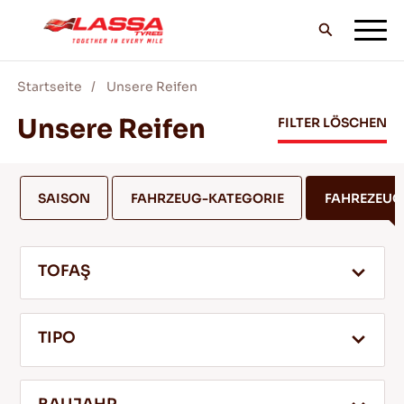
Startseite
Unsere Reifen
ALLE LASSA REIFEN
Unsere Reifen
FILTER LÖSCHEN
FINDE EINEN HANDLER
SAISON
FAHRZEUG-KATEGORIE
FAHREZEU
BLOG & VIDEOS
TOFAŞ
GEH MIT LASSA!
TIPO
SERVICE & HILFE