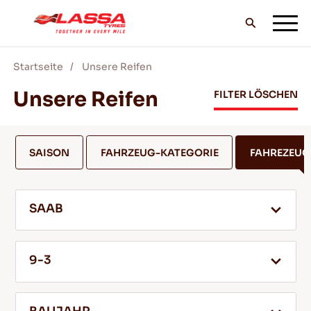
Startseite
Unsere Reifen
ALLE LASSA REIFEN
Unsere Reifen
FILTER LÖSCHEN
FINDE EINEN HANDLER
SAISON
FAHRZEUG-KATEGORIE
FAHREZEU
BLOG & VIDEOS
SAAB
GEH MIT LASSA!
9-3
SERVICE & HILFE