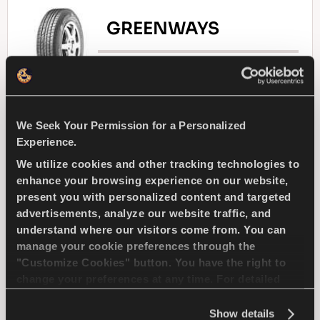
GREENWAYS
Natürliche Auslese - Fahrökonomie für Ihren
Kompakt-Pkw
We Seek Your Permission for a Personalized
Experience.
We utilize cookies and other tracking technologies to
PASSAGIER
SOMMER
enhance your browsing experience on our website,
present you with personalized content and targeted
LANGERE LAUFLEISTUNG
advertisements, analyze our website traffic, and
understand where our visitors come from. You can
manage your cookie preferences through the
ENERGIEEFFIZIENZ
"Customize Cookies" button. You have the right to
change your preferences at any time. For detailed
information about the use of cookies, you can view
HÄNDLER FINDEN
MEHR ERFAHREN
the
Cookie Policy
.
Show details