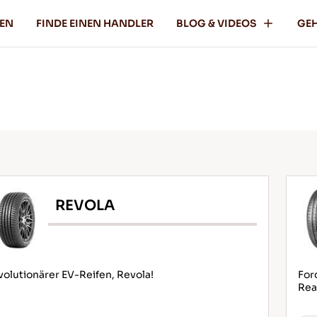
FEN
FINDE EINEN HANDLER
BLOG & VIDEOS
GEH
REVOLA
olutionärer EV-Reifen, Revola!
For
Rea