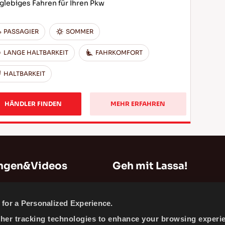
glebiges Fahren für Ihren Pkw
PASSAGIER
SOMMER
LANGE HALTBARKEIT
FAHRKOMFORT
HALTBARKEIT
HÄNDLER FINDEN
MEHR ERFAHREN
ungen&Videos
Geh mit Lassa!
n
Sitemap
for a Personalized Experience.
Unternehmensinformationen
ther tracking technologies to enhance your browsing experi
Nachrichten