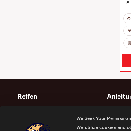
lan
Reifen
Anleit
Sommerreifen
Anleitunge
We Seek Your Permission 
Winterreifen
Videos
We utilize cookies and o
Ganzjahresreifen