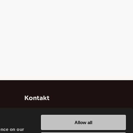
Kontakt
Brisa Bridgestone Sabancı
Reifenherstellung und -handel INC
Allow all
Alikahya/Izmit/Türkei
ence on our