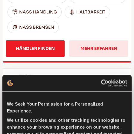
NASS HANDLING
HALTBARKEIT
NASS BREMSEN
HÄNDLER FINDEN
MEHR ERFAHREN
COMPETUS WINTER 2
+
We Seek Your Permission for a Personalized
Experience.
Herausforderung Winter - Sicheres Fahren
We utilize cookies and other tracking technologies to
für Ihren SUV
enhance your browsing experience on our website,
present you with personalized content and targeted