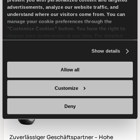
advertisements, analyze our website traffic, and
4X4
WINTER
understand where our visitors come from. You can
manage your cookie preferences through the
SCHNEE HANDLING
SCHNEE BREMSEN
"Customize Cookies" button. You have the right to
change your preferences at any time. For detailed
NASS HANDLING
NASS BREMSEN
information about the use of cookies, you can view
the
Cookie Policy
.
Show details
HÄNDLER FINDEN
MEHR ERFAHREN
Allow all
Customize
WINTUS 2
Deny
Zuverlässiger Geschäftspartner - Hohe