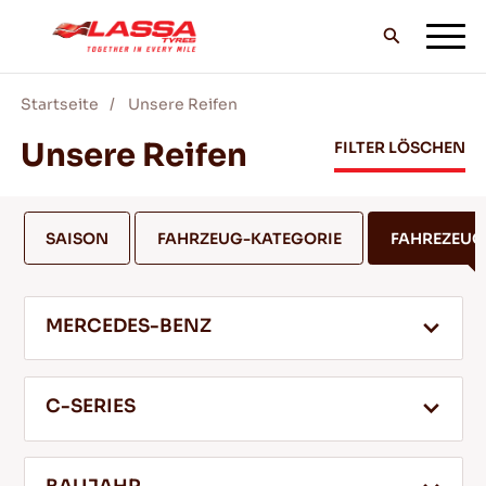
Startseite
Unsere Reifen
ALLE LASSA REIFEN
Unsere Reifen
FILTER LÖSCHEN
FINDE EINEN HANDLER
SAISON
FAHRZEUG-KATEGORIE
FAHREZEU
BLOG & VIDEOS
MERCEDES-BENZ
GEH MIT LASSA!
C-SERIES
SERVICE & HILFE