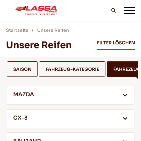
Startseite
Unsere Reifen
ALLE LASSA REIFEN
Unsere Reifen
FILTER LÖSCHEN
FINDE EINEN HANDLER
SAISON
FAHRZEUG-KATEGORIE
FAHREZEU
BLOG & VIDEOS
MAZDA
GEH MIT LASSA!
CX-3
SERVICE & HILFE