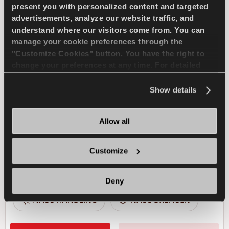
present you with personalized content and targeted
advertisements, analyze our website traffic, and
WINTUS 2
understand where our visitors come from. You can
manage your cookie preferences through the
"Customize Cookies" button. You have the right to
change your preferences at any time. For detailed
information about the use of cookies, you can view
the
Cookie Policy
.
Show details
Zuverlässiger Geschäftspartner - Hohe
Effizienz für Ihr leichtes Nutzfahrzeug bei
winterlichen Bedingungen
Allow all
LLKW
WINTER
Customize
SCHNEE HANDLING
SCHNEE BREMSEN
Deny
NASS HANDLING
NASS BREMSEN