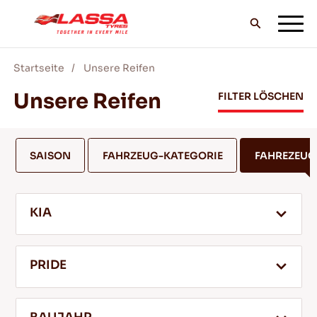
Startseite
Unsere Reifen
ALLE LASSA REIFEN
Unsere Reifen
FILTER LÖSCHEN
FINDE EINEN HANDLER
SAISON
FAHRZEUG-KATEGORIE
FAHREZEU
BLOG & VIDEOS
KIA
GEH MIT LASSA!
PRIDE
SERVICE & HILFE