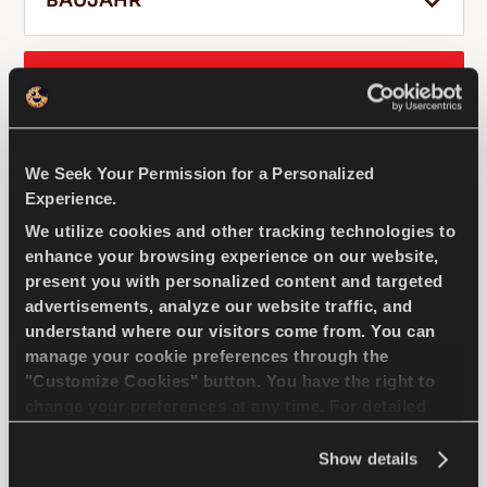
BAUJAHR
ERGEBNISSE FILTERN
DE
KIA
PRIDE
We Seek Your Permission for a Personalized
Experience.
Tipps für das Fahren im Schnee
We utilize cookies and other tracking technologies to
WEITERLESEN
enhance your browsing experience on our website,
GREENWAYS
present you with personalized content and targeted
advertisements, analyze our website traffic, and
understand where our visitors come from. You can
manage your cookie preferences through the
"Customize Cookies" button. You have the right to
Natürliche Auslese - Fahrökonomie für Ihren
change your preferences at any time. For detailed
Kompakt-Pkw
information about the use of cookies, you can view
the
Cookie Policy
.
Show details