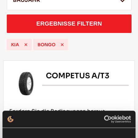
BAUJAHR
ERGEBNISSE FILTERN
DE
KIA
BONGO
Tipps für das Fahren im Schnee
WEITERLESEN
COMPETUS A/T3
Fordern Sie die Bedingungen heraus -
Traktion und Sicherheit für Ihr 4x4 Fahrzeug