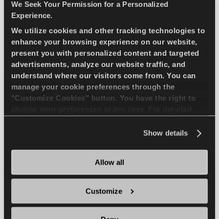
4X4
SOMMER
We Seek Your Permission for a Personalized
Experience.
LANGE HALTBARKEIT
We utilize cookies and other tracking technologies to
enhance your browsing experience on our website,
GELANDE FAHRLEISTUNG
present you with personalized content and targeted
advertisements, analyze our website traffic, and
HALTBARKEIT
MATSCH TRAKTION
understand where our visitors come from. You can
manage your cookie preferences through the
"Customize Cookies" button. You have the right to
NASS BREMSEN
change your preferences at any time. For detailed
information about the use of cookies, you can view
the
Cookie Policy
.
Show details
HÄNDLER FINDEN
MEHR ERFAHREN
Allow all
GREENWAYS
Customize