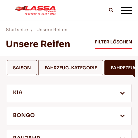
Startseite
Unsere Reifen
ALLE LASSA REIFEN
Unsere Reifen
FILTER LÖSCHEN
FINDE EINEN HANDLER
SAISON
FAHRZEUG-KATEGORIE
FAHREZEU
BLOG & VIDEOS
KIA
GEH MIT LASSA!
BONGO
SERVICE & HILFE