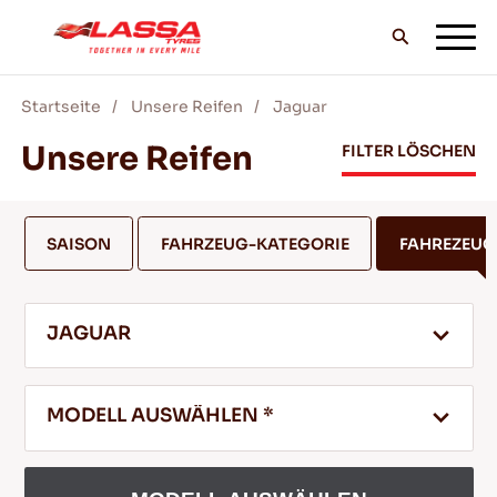
Startseite
Unsere Reifen
Jaguar
ALLE LASSA REIFEN
Unsere Reifen
FILTER LÖSCHEN
FINDE EINEN HANDLER
SAISON
FAHRZEUG-KATEGORIE
FAHREZEU
BLOG & VIDEOS
JAGUAR
GEH MIT LASSA!
MODELL AUSWÄHLEN *
SERVICE & HILFE