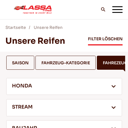
Startseite
Unsere Reifen
ALLE LASSA REIFEN
Unsere Reifen
FILTER LÖSCHEN
FINDE EINEN HANDLER
SAISON
FAHRZEUG-KATEGORIE
FAHREZEU
BLOG & VIDEOS
HONDA
GEH MIT LASSA!
STREAM
SERVICE & HILFE