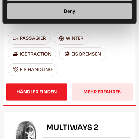
Ausgezeichneter Grip und Sicherheit für
Deny
Ihren Pkw
PASSAGIER
WINTER
ICE TRACTION
EIS BREMSEN
EIS HANDLING
HÄNDLER FINDEN
MEHR ERFAHREN
MULTIWAYS 2