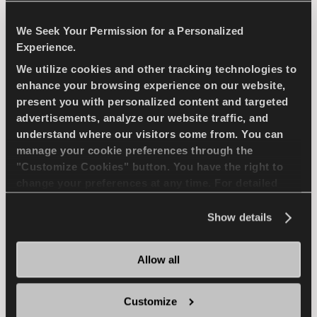
Kompakt-Pkw
We Seek Your Permission for a Personalized
Experience.
PASSAGIER
SOMMER
We utilize cookies and other tracking technologies to
enhance your browsing experience on our website,
LANGERE LAUFLEISTUNG
present you with personalized content and targeted
advertisements, analyze our website traffic, and
ENERGIEEFFIZIENZ
understand where our visitors come from. You can
manage your cookie preferences through the
"Customize Cookies" button. You have the right to
HÄNDLER FINDEN
MEHR ERFAHREN
change your preferences at any time. For detailed
information about the use of cookies, you can view
the
Cookie Policy
.
Show details
ICEWAYS 2
Allow all
Customize