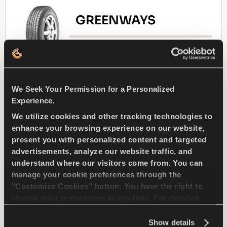
GREENWAYS
Natürliche Auslese - Fahrökonomie für Ihren
Kompakt-Pkw
We Seek Your Permission for a Personalized
Experience.
We utilize cookies and other tracking technologies to
PASSAGIER
SOMMER
enhance your browsing experience on our website,
present you with personalized content and targeted
LANGERE LAUFLEISTUNG
advertisements, analyze our website traffic, and
understand where our visitors come from. You can
manage your cookie preferences through the
ENERGIEEFFIZIENZ
"Customize Cookies" button. You have the right to
change your preferences at any time. For detailed
information about the use of cookies, you can view
HÄNDLER FINDEN
MEHR ERFAHREN
the
Cookie Policy
.
Show details