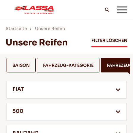
Startseite
Unsere Reifen
ALLE LASSA REIFEN
Unsere Reifen
FILTER LÖSCHEN
FINDE EINEN HANDLER
SAISON
FAHRZEUG-KATEGORIE
FAHREZEU
BLOG & VIDEOS
FIAT
GEH MIT LASSA!
500
SERVICE & HILFE