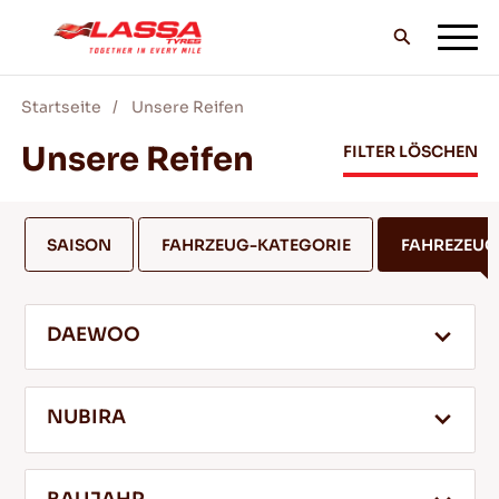
Startseite
Unsere Reifen
ALLE LASSA REIFEN
Unsere Reifen
FILTER LÖSCHEN
FINDE EINEN HANDLER
SAISON
FAHRZEUG-KATEGORIE
FAHREZEU
BLOG & VIDEOS
DAEWOO
GEH MIT LASSA!
NUBIRA
SERVICE & HILFE