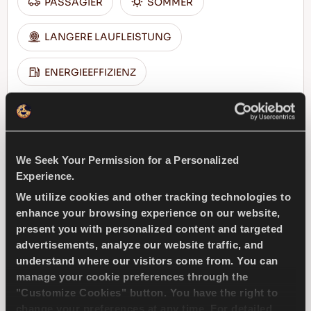
PASSAGIER
SOMMER
LANGERE LAUFLEISTUNG
ENERGIEEFFIZIENZ
HÄNDLER FINDEN
MEHR ERFAHREN
We Seek Your Permission for a Personalized
Experience.
We utilize cookies and other tracking technologies to
ICEWAYS 2
enhance your browsing experience on our website,
present you with personalized content and targeted
advertisements, analyze our website traffic, and
understand where our visitors come from. You can
manage your cookie preferences through the
Ausgezeichneter Grip und Sicherheit für
"Customize Cookies" button. You have the right to
Ihren Pkw
change your preferences at any time. For detailed