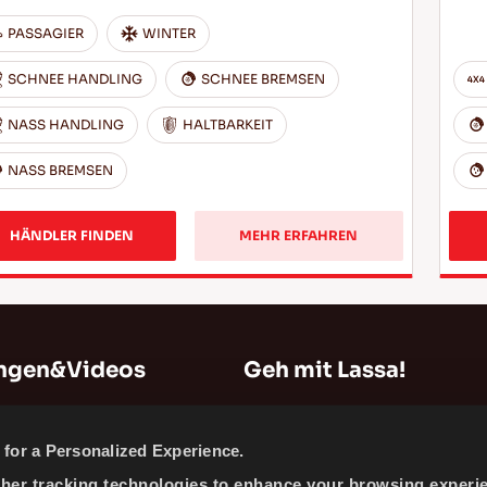
PASSAGIER
WINTER
SCHNEE HANDLING
SCHNEE BREMSEN
NASS HANDLING
HALTBARKEIT
NASS BREMSEN
HÄNDLER FINDEN
MEHR ERFAHREN
ungen&Videos
Geh mit Lassa!
n
Sitemap
for a Personalized Experience.
Unternehmensinformationen
ther tracking technologies to enhance your browsing experi