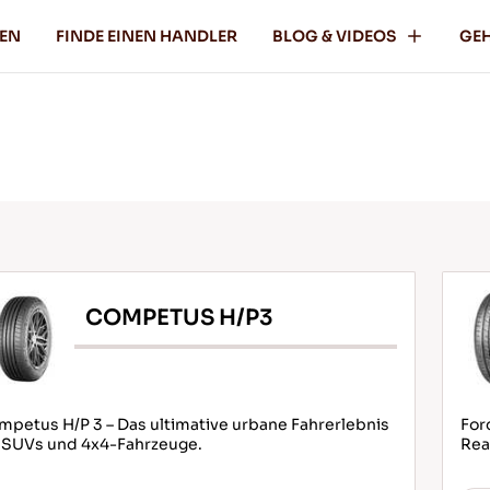
FEN
FINDE EINEN HANDLER
BLOG & VIDEOS
GEH
COMPETUS H/P3
petus H/P 3 – Das ultimative urbane Fahrerlebnis
For
r SUVs und 4x4-Fahrzeuge.
Rea