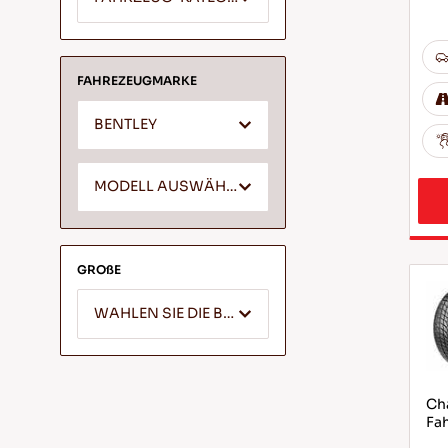
FAHREZEUGMARKE
BENTLEY
MODELL AUSWÄHLEN *
GROßE
WAHLEN SIE DIE BREITE
Cha
Fah