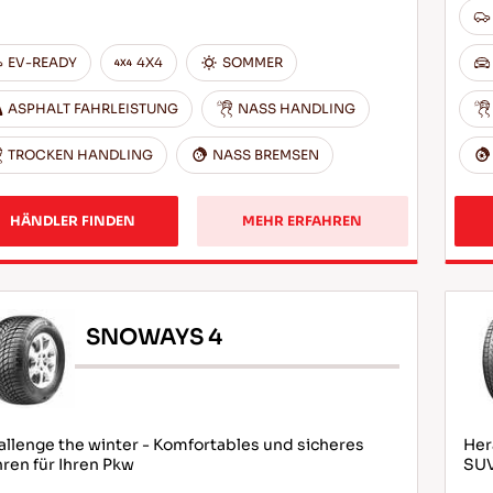
EV-READY
4X4
SOMMER
ASPHALT FAHRLEISTUNG
NASS HANDLING
TROCKEN HANDLING
NASS BREMSEN
HÄNDLER FINDEN
MEHR ERFAHREN
SNOWAYS 4
llenge the winter - Komfortables und sicheres
Her
ren für Ihren Pkw
SU