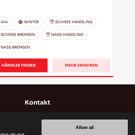
4X4
WINTER
SCHNEE HANDLING
SCHNEE BREMSEN
NASS HANDLING
NASS BREMSEN
HÄNDLER FINDEN
MEHR ERFAHREN
Kontakt
Brisa Bridgestone Sabancı
Reifenherstellung und -handel INC
Allow all
Alikahya/Izmit/Türkei
ence on our