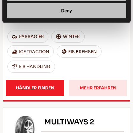
Ausgezeichneter Grip und Sicherheit für
Deny
Ihren Pkw
PASSAGIER
WINTER
ICE TRACTION
EIS BREMSEN
EIS HANDLING
HÄNDLER FINDEN
MEHR ERFAHREN
MULTIWAYS 2