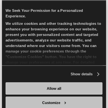
Kompakt-Pkw
We Seek Your Permission for a Personalized
Experience.
PASSAGIER
SOMMER
We utilize cookies and other tracking technologies to
enhance your browsing experience on our website,
LANGERE LAUFLEISTUNG
present you with personalized content and targeted
advertisements, analyze our website traffic, and
ENERGIEEFFIZIENZ
understand where our visitors come from. You can
manage your cookie preferences through the
"Customize Cookies" button. You have the right to
HÄNDLER FINDEN
MEHR ERFAHREN
change your preferences at any time. For detailed
information about the use of cookies, you can view
the
Cookie Policy
.
Show details
ICEWAYS 2
Allow all
Customize