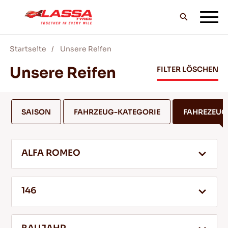
Startseite
Unsere Reifen
ALLE LASSA REIFEN
Unsere Reifen
FILTER LÖSCHEN
FINDE EINEN HANDLER
SAISON
FAHRZEUG-KATEGORIE
FAHREZEU
BLOG & VIDEOS
ALFA ROMEO
GEH MIT LASSA!
146
SERVICE & HILFE