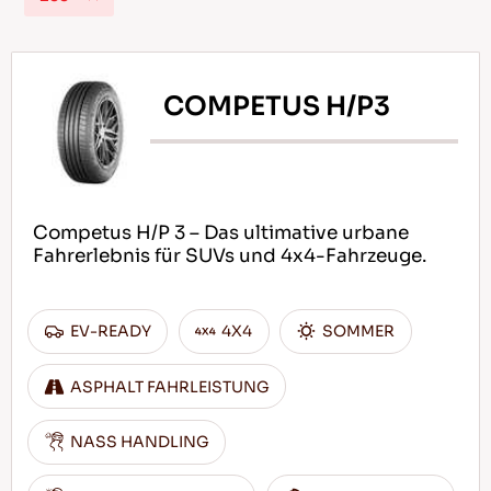
COMPETUS H/P3
DE
Tipps für das Fahren im Schnee
Competus H/P 3 – Das ultimative urbane
WEITERLESEN
Fahrerlebnis für SUVs und 4x4-Fahrzeuge.
EV-READY
4X4
SOMMER
ASPHALT FAHRLEISTUNG
NASS HANDLING