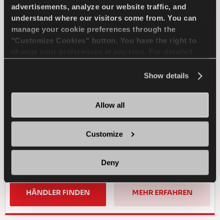
advertisements, analyze our website traffic, and
Fordern Sie die Bedingungen heraus -
understand where our visitors come from. You can
Traktion und Sicherheit für Ihr 4x4 Fahrzeug
manage your cookie preferences through the
"Customize Cookies" button. You have the right to
change your preferences at any time. For detailed
4X4
SOMMER
information about the use of cookies, you can view
the
Cookie Policy
.
Show details
LANGE HALTBARKEIT
Allow all
GELANDE FAHRLEISTUNG
HALTBARKEIT
MATSCH TRAKTION
Customize
NASS BREMSEN
Deny
HÄNDLER FINDEN
MEHR ERFAHREN