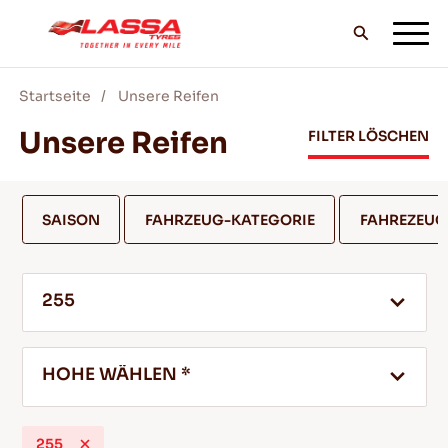
Startseite
Unsere Reifen
ALLE LASSA REIFEN
Unsere Reifen
FILTER LÖSCHEN
FINDE EINEN HANDLER
SAISON
FAHRZEUG-KATEGORIE
FAHREZEU
BLOG & VIDEOS
255
GEH MIT LASSA!
HOHE WÄHLEN *
SERVICE & HILFE
255