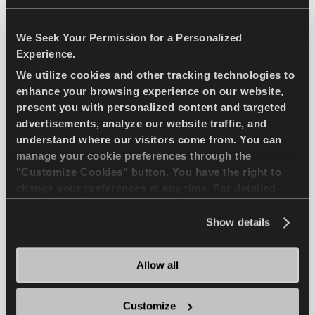
COMPETUS WINTER 2
We Seek Your Permission for a Personalized
+
Experience.
We utilize cookies and other tracking technologies to
enhance your browsing experience on our website,
present you with personalized content and targeted
Herausforderung Winter - Sicheres Fahren
advertisements, analyze our website traffic, and
für Ihren SUV
understand where our visitors come from. You can
manage your cookie preferences through the
"Customize Cookies" button. You have the right to
4X4
WINTER
change your preferences at any time. For detailed
information about the use of cookies, you can view
SCHNEE HANDLING
SCHNEE BREMSEN
the
Cookie Policy
.
Show details
NASS HANDLING
NASS BREMSEN
Allow all
HÄNDLER FINDEN
MEHR ERFAHREN
Customize