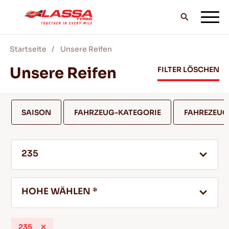
Startseite
Unsere Reifen
ALLE LASSA REIFEN
Unsere Reifen
FILTER LÖSCHEN
FINDE EINEN HANDLER
SAISON
FAHRZEUG-KATEGORIE
FAHREZEU
BLOG & VIDEOS
235
GEH MIT LASSA!
HOHE WÄHLEN *
SERVICE & HILFE
235