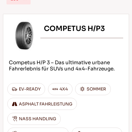
COMPETUS H/P3
DE
Tipps für das Fahren im Schnee
Competus H/P 3 – Das ultimative urbane
WEITERLESEN
Fahrerlebnis für SUVs und 4x4-Fahrzeuge.
EV-READY
4X4
SOMMER
ASPHALT FAHRLEISTUNG
NASS HANDLING