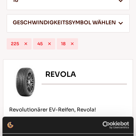
18
GESCHWINDIGKEITSSYMBOL WÄHLEN
DE
225
45
18
Tipps für das Fahren im Schnee
WEITERLESEN
REVOLA
Revolutionärer EV-Reifen, Revola!
EV-READY
PASSAGIER