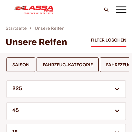
Startseite
Unsere Reifen
ALLE LASSA REIFEN
Unsere Reifen
FILTER LÖSCHEN
FINDE EINEN HANDLER
SAISON
FAHRZEUG-KATEGORIE
FAHREZEU
BLOG & VIDEOS
225
GEH MIT LASSA!
45
SERVICE & HILFE