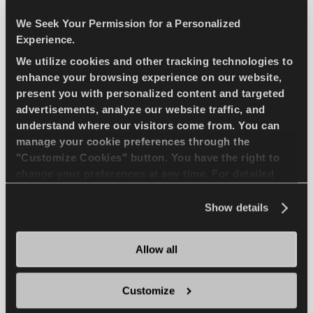
SOMMER
FAHRKOMFORT
We Seek Your Permission for a Personalized
Experience.
NASS HANDLING
We utilize cookies and other tracking technologies to
enhance your browsing experience on our website,
TROCKEN HANDLING
NASS BREMSEN
present you with personalized content and targeted
advertisements, analyze our website traffic, and
understand where our visitors come from. You can
manage your cookie preferences through the
HÄNDLER FINDEN
MEHR ERFAHREN
"Customize Cookies" button. You have the right to
change your preferences at any time. For detailed
information about the use of cookies, you can view
the
Cookie Policy
.
Show details
DRIVEWAYS SPORT +
Allow all
Customize
Fordern Sie die Straße heraus -