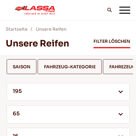
Startseite
Unsere Reifen
ALLE LASSA REIFEN
Unsere Reifen
FILTER LÖSCHEN
FINDE EINEN HANDLER
SAISON
FAHRZEUG-KATEGORIE
FAHREZEU
BLOG & VIDEOS
195
GEH MIT LASSA!
65
SERVICE & HILFE