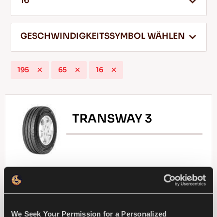
16
GESCHWINDIGKEITSSYMBOL WÄHLEN
DE
195
65
16
Tipps für das Fahren im Schnee
WEITERLESEN
TRANSWAY 3
Langlebigkeit und dauerhafte Leistung für
Ihren Leicht-LKW!
We Seek Your Permission for a Personalized