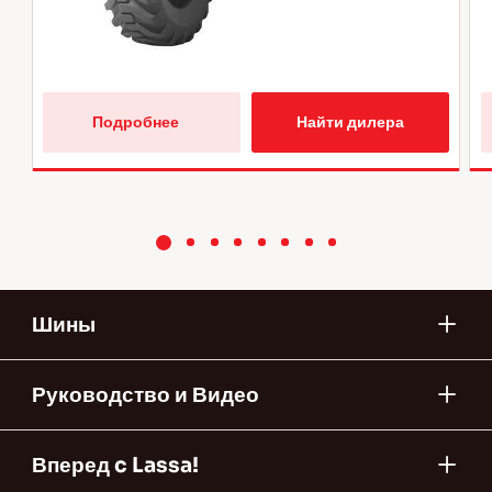
Подробнее  
Найти дилера
 Узнайте 
больше 
о 
L2 
шинах 
Шины
Руководство и Видео
Вперед c Lassa!