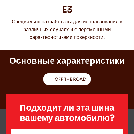
E3
Специально разработаны для использования в
RU
различных случаях и с переменными
характеристиками поверхности.
Советы по вождению по снегу
Основные характеристики
Подробнее
OFF THE ROAD
Подходит ли эта шина
вашему автомобилю?