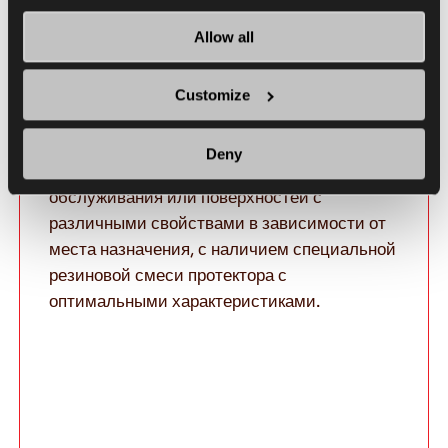
Allow all
Превосходная
производительность по
Customize
любой поверхности.
Deny
Разработана для различных видов
обслуживания или поверхностей с
различными свойствами в зависимости от
места назначения, с наличием специальной
резиновой смеси протектора с
оптимальными характеристиками.