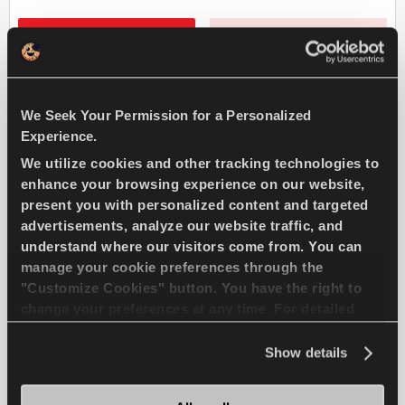
Найти дилера
Подробнее
We Seek Your Permission for a Personalized
Experience.
SNOWAYS 4
We utilize cookies and other tracking technologies to
enhance your browsing experience on our website,
present you with personalized content and targeted
advertisements, analyze our website traffic, and
understand where our visitors come from. You can
Бросьте вызов зиме - комфортная и безопасная
manage your cookie preferences through the
езда на вашем легковом автомобиле
"Customize Cookies" button. You have the right to
change your preferences at any time. For detailed
information about the use of cookies, you can view
ПАССАЖИР
ЗИМА
the
Cookie Policy
.
Show details
УПРАВЛЯЕМОСТЬ НА СНЕГУ