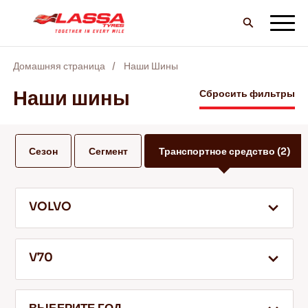
Домашняя страница
Наши Шины
ВCE шины LASSA
Наши шины
Сбросить фильтры
НАЙТИ ДИЛЕРА
Сезон
Сегмент
Транспортное средство
(2)
БЛОГ И ВИДЕО
VOLVO
ВПЕРЕД С LASSA!
V70
ОБСЛУЖИВАНИЕ И ПОМОЩЬ