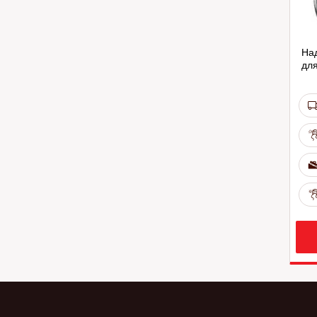
На
для