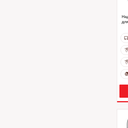
На
для