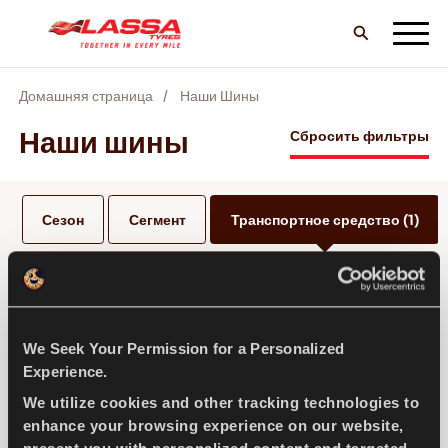
Домашняя страница
Наши Шины
ВCE шины LASSA
Наши шины
Сбросить фильтры
НАЙТИ ДИЛЕРА
Сезон
Сегмент
Транспортное средство
(1)
БЛОГ И ВИДЕО
ROLLS-ROYCE
We Seek Your Permission for a Personalized
ВПЕРЕД С LASSA!
Experience.
ВЫБРАТЬ МОДЕЛЬ
We utilize cookies and other tracking technologies to
enhance your browsing experience on our website,
ОБСЛУЖИВАНИЕ И ПОМОЩЬ