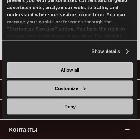
ВЫБРАТЬ МОДЕЛЬ
present you with personalized content and targeted
advertisements, analyze our website traffic, and
understand where our visitors come from. You can
manage your cookie preferences through the
ROLLS-ROYCE
RU
"Customize Cookies" button. You have the right to
change your preferences at any time. For detailed
Не найдено
information about the use of cookies, you can view
the
Cookie Policy
.
Show details
Советы по вождению по снегу
Шины
Allow all
Подробнее
Руководство и Видео
Customize
Deny
Вперед c Lassa!
Контакты