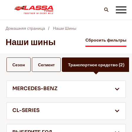
Домашняя страница
Наши Шины
ВCE шины LASSA
Наши шины
Сбросить фильтры
НАЙТИ ДИЛЕРА
Сезон
Сегмент
Транспортное средство
(2)
БЛОГ И ВИДЕО
MERCEDES-BENZ
ВПЕРЕД С LASSA!
CL-SERIES
ОБСЛУЖИВАНИЕ И ПОМОЩЬ