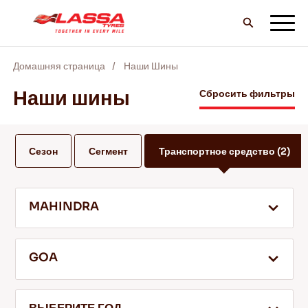
Домашняя страница
Наши Шины
ВCE шины LASSA
Наши шины
Сбросить фильтры
НАЙТИ ДИЛЕРА
Сезон
Сегмент
Транспортное средство
(2)
БЛОГ И ВИДЕО
MAHINDRA
ВПЕРЕД С LASSA!
GOA
ОБСЛУЖИВАНИЕ И ПОМОЩЬ