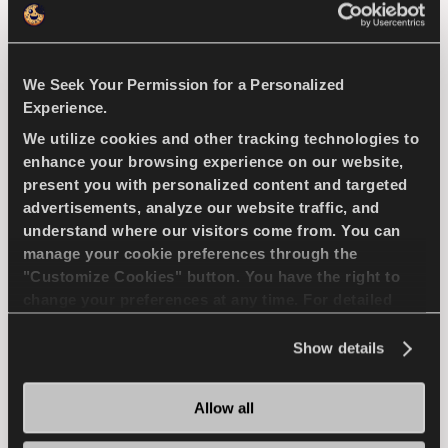
4X4
ЛЕТО
ДЛИТЕЛЬНЫЙ СРОК ИЗНОСА
We Seek Your Permission for a Personalized
ЕЗДА ПО ПЕРЕСЕЧЕННОЙ МЕСТНОСТИ
Experience.
We utilize cookies and other tracking technologies to
ПРОЧНОСТЬ
enhance your browsing experience on our website,
present you with personalized content and targeted
СЦЕПЛЕНИЕ С ДОРОГОЙ В УСЛОВИЯХ ГРЯЗИ
advertisements, analyze our website traffic, and
understand where our visitors come from. You can
manage your cookie preferences through the
ТОРМОЖЕНИЕ НА МОКРОЙ ДОРОГЕ
"Customize Cookies" button. You have the right to
change your preferences at any time. For detailed
information about the use of cookies, you can view
Найти дилера
Подробнее
the
Cookie Policy
.
Show details
Allow all
COMPETUS WINTER 2