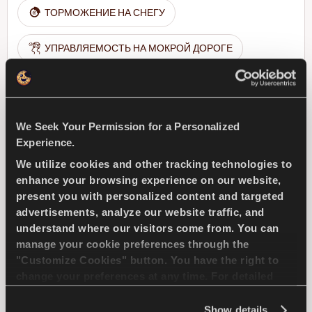
ТОРМОЖЕНИЕ НА СНЕГУ
УПРАВЛЯЕМОСТЬ НА МОКРОЙ ДОРОГЕ
ТОРМОЖЕНИЕ НА МОКРОЙ ДОРОГЕ
We Seek Your Permission for a Personalized
Найти дилера
Подробнее
Experience.
We utilize cookies and other tracking technologies to
enhance your browsing experience on our website,
present you with personalized content and targeted
MULTIWAYS-C
advertisements, analyze our website traffic, and
understand where our visitors come from. You can
manage your cookie preferences through the
"Customize Cookies" button. You have the right to
change your preferences at any time. For detailed
information about the use of cookies, you can view
Удовольствие от вождения круглый год -
безопасное вождение в любое время года для
the
Cookie Policy
.
Show details