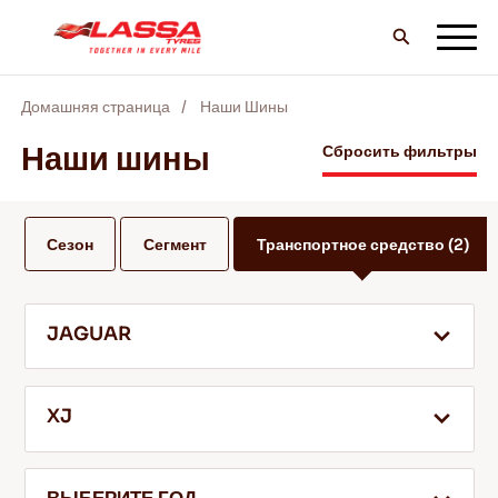
Домашняя страница
Наши Шины
ВCE шины LASSA
Наши шины
Сбросить фильтры
НАЙТИ ДИЛЕРА
Сезон
Сегмент
Транспортное средство
(2)
БЛОГ И ВИДЕО
JAGUAR
ВПЕРЕД С LASSA!
XJ
ОБСЛУЖИВАНИЕ И ПОМОЩЬ