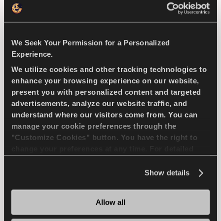
ТОРМОЖЕНИЕ НА МОКРОЙ ДОРОГЕ
We Seek Your Permission for a Personalized
Найти дилера
Подробнее
Experience.
We utilize cookies and other tracking technologies to
enhance your browsing experience on our website,
present you with personalized content and targeted
SNOWAYS 4
advertisements, analyze our website traffic, and
understand where our visitors come from. You can
manage your cookie preferences through the
"Customize Cookies" button. You have the right to
change your preferences at any time. For detailed
Бросьте вызов зиме - комфортная и безопасная
information about the use of cookies, you can view
езда на вашем легковом автомобиле
the
Cookie Policy
.
Show details
ПАССАЖИР
ЗИМА
Allow all