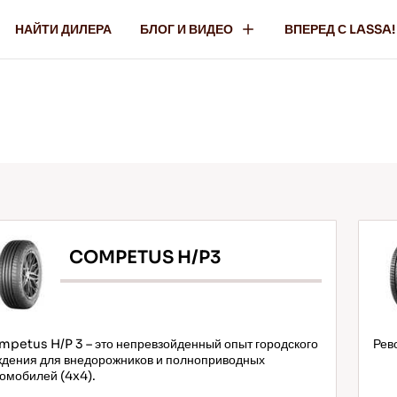
НАЙТИ ДИЛЕРА
БЛОГ И ВИДЕО
ВПЕРЕД С LASSA!
COMPETUS H/P3
petus H/P 3 – это непревзойденный опыт городского
Рев
ждения для внедорожников и полноприводных
омобилей (4x4).