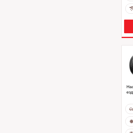
На
езд