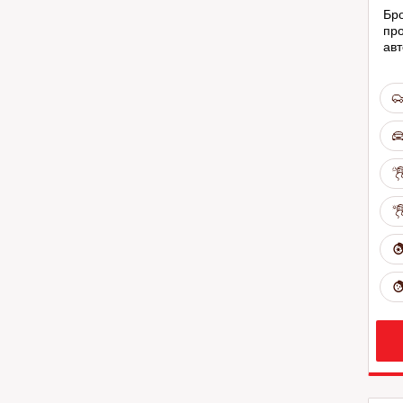
Бро
про
ав