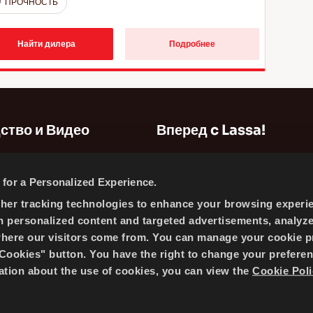
ПРОЧНОСТЬ
Найти дилера
Подробнее
ство и Видео
Вперед c Lassa!
карта сайта
for a Personalized Experience.
Информация о компании
ther tracking technologies to enhance your browsing experi
Новости
h personalized content and targeted advertisements, analyz
Политика b Отношении Cookıe-
where our visitors come from. You can manage your cookie p
ookies" button. You have the right to change your preferen
mation about the use of cookies, you can view the
Cookie Poli
 BRISA BRIDGESTONE SABANCI TYRE MANUFACTURING AND 