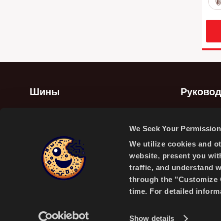
Шины
Руковод
Летние шины
Руководство
We Seek Your Permission 
Зимние шины
Видео
We utilize cookies and o
Всесезонные шины
website, present you wit
traffic, and understand 
through the "Customize C
time. For detailed infor
A PRODUCT OF
Show details