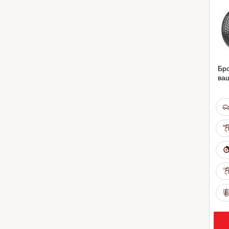
Бро
ва