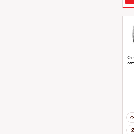
Отл
ав