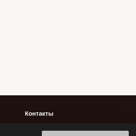
Контакты
Brisa Bridgestone Sabancı Tyre
Manufacturing and Trading INC