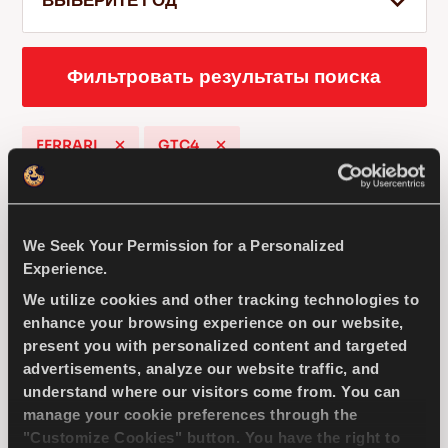
ВЫБЕРИТЕ ГОД
Фильтровать результаты поиска
RU
FERRARI
GTC4
Советы по вождению по снегу
Подробнее
DRIVEWAYS SPORT +
We Seek Your Permission for a Personalized
Experience.
We utilize cookies and other tracking technologies to
enhance your browsing experience on our website,
present you with personalized content and targeted
Бросьте вызов дороге — максимальная
advertisements, analyze our website traffic, and
производительность и чувствительность вашего
understand where our visitors come from. You can
легкового автомобиля
manage your cookie preferences through the
"Customize Cookies" button. You have the right to