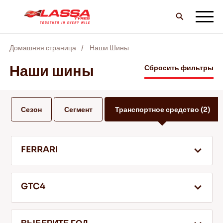
Домашняя страница
Наши Шины
ВCE шины LASSA
Наши шины
Сбросить фильтры
НАЙТИ ДИЛЕРА
Сезон
Сегмент
Транспортное средство
(2)
БЛОГ И ВИДЕО
FERRARI
ВПЕРЕД С LASSA!
GTC4
ОБСЛУЖИВАНИЕ И ПОМОЩЬ