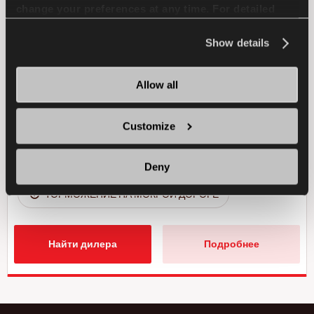
change your preferences at any time. For detailed
ПАССАЖИР
ЛЕТО
information about the use of cookies, you can view
the
Cookie Policy
.
Show details
СПОРТИВНОЕ ВОЖДЕНИЕ
Allow all
УПРАВЛЯЕМОСТЬ НА МОКРОЙ ДОРОГЕ
УПРАВЛЯЕМОСТЬ НА СУХОЙ ДОРОГЕ
Customize
ТОРМОЖЕНИЕ НА СУХОЙ ДОРОГЕ
Deny
ТОРМОЖЕНИЕ НА МОКРОЙ ДОРОГЕ
Найти дилера
Подробнее