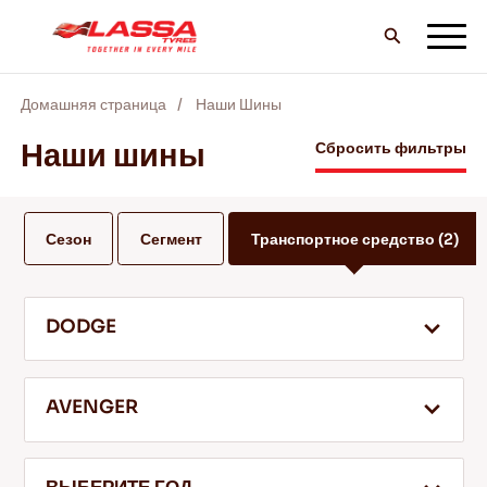
Домашняя страница
Наши Шины
ВCE шины LASSA
Наши шины
Сбросить фильтры
НАЙТИ ДИЛЕРА
Сезон
Сегмент
Транспортное средство
(2)
БЛОГ И ВИДЕО
DODGE
ВПЕРЕД С LASSA!
AVENGER
ОБСЛУЖИВАНИЕ И ПОМОЩЬ