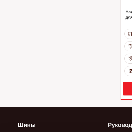
На
для
Шины
Руковод