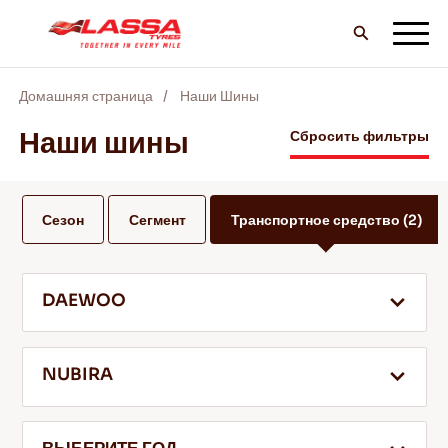
Домашняя страница
Наши Шины
ВCE шины LASSA
Наши шины
Сбросить фильтры
НАЙТИ ДИЛЕРА
Сезон
Сегмент
Транспортное средство
(2)
БЛОГ И ВИДЕО
DAEWOO
ВПЕРЕД С LASSA!
NUBIRA
ОБСЛУЖИВАНИЕ И ПОМОЩЬ