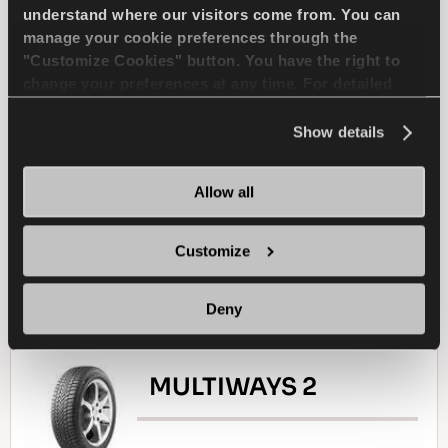
understand where our visitors come from. You can
manage your cookie preferences through the
ПАССАЖИР
ЗИМА
"Customize Cookies" button. You have the right to
change your preferences at any time. For detailed
СЦЕПЛЕНИЕ НА ЛЬДУ
information about the use of cookies, you can view
the
Cookie Policy
.
Show details
ТОРМОЖЕНИЕ НА ЛЬДУ
Allow all
УПРАВЛЯЕМОСТЬ НА ЛЬДУ
Customize
Найти дилера
Подробнее
Deny
MULTIWAYS 2