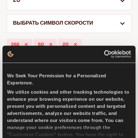
20
ВЫБРАТЬ СИМВОЛ СКОРОСТИ
RU
265
50
20
Советы по вождению по снегу
Подробнее
COMPETUS H/P2
We Seek Your Permission for a Personalized
Experience.
We utilize cookies and other tracking technologies to
enhance your browsing experience on our website,
present you with personalized content and targeted
Наслаждайтесь поездкой — комфорт и
advertisements, analyze our website traffic, and
производительность вашего внедорожника
understand where our visitors come from. You can
manage your cookie preferences through the
"Customize Cookies" button. You have the right to