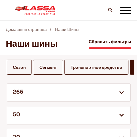
Домашняя страница
Наши Шины
ВCE шины LASSA
Наши шины
Сбросить фильтры
НАЙТИ ДИЛЕРА
Сезон
Сегмент
Транспортное средство
БЛОГ И ВИДЕО
265
ВПЕРЕД С LASSA!
50
ОБСЛУЖИВАНИЕ И ПОМОЩЬ