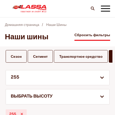
Домашняя страница
Наши Шины
ВCE шины LASSA
Наши шины
Сбросить фильтры
НАЙТИ ДИЛЕРА
Сезон
Сегмент
Транспортное средство
БЛОГ И ВИДЕО
255
ВПЕРЕД С LASSA!
ВЫБРАТЬ ВЫСОТУ
ОБСЛУЖИВАНИЕ И ПОМОЩЬ
255