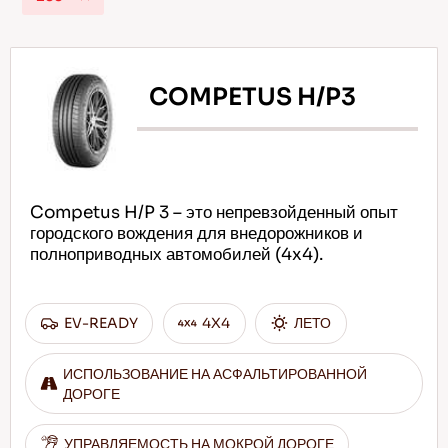
COMPETUS H/P3
RU
Советы по вождению по снегу
Competus H/P 3 – это непревзойденный опыт
Подробнее
городского вождения для внедорожников и
полноприводных автомобилей (4x4).
EV-READY
4X4
ЛЕТО
ИСПОЛЬЗОВАНИЕ НА АСФАЛЬТИРОВАННОЙ
ДОРОГЕ
УПРАВЛЯЕМОСТЬ НА МОКРОЙ ДОРОГЕ