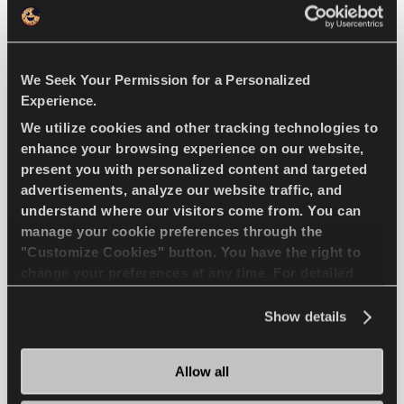
COMPETUS A/T3
We Seek Your Permission for a Personalized
Experience.
We utilize cookies and other tracking technologies to
enhance your browsing experience on our website,
Бросьте вызов условиям - Тяга и безопасность
present you with personalized content and targeted
вашего внедорожника
advertisements, analyze our website traffic, and
understand where our visitors come from. You can
manage your cookie preferences through the
4X4
ЛЕТО
"Customize Cookies" button. You have the right to
change your preferences at any time. For detailed
ДЛИТЕЛЬНЫЙ СРОК ИЗНОСА
information about the use of cookies, you can view
the
Cookie Policy
.
Show details
ЕЗДА ПО ПЕРЕСЕЧЕННОЙ МЕСТНОСТИ
ПРОЧНОСТЬ
Allow all