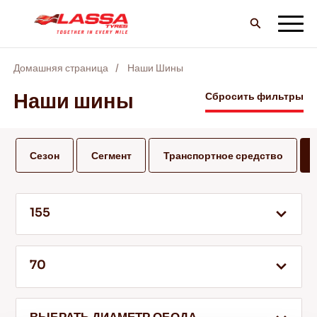
Домашняя страница
Наши Шины
ВCE шины LASSA
Наши шины
Сбросить фильтры
НАЙТИ ДИЛЕРА
Сезон
Сегмент
Транспортное средство
БЛОГ И ВИДЕО
155
ВПЕРЕД С LASSA!
70
ОБСЛУЖИВАНИЕ И ПОМОЩЬ