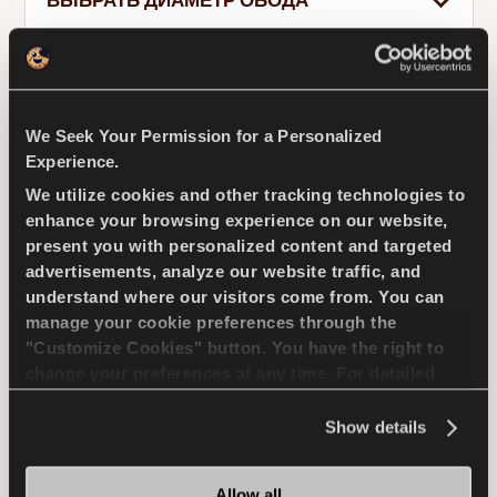
ВЫБРАТЬ ДИАМЕТР ОБОДА
155
70
RU
We Seek Your Permission for a Personalized
Experience.
GREENWAYS
We utilize cookies and other tracking technologies to
Советы по вождению по снегу
enhance your browsing experience on our website,
present you with personalized content and targeted
Подробнее
advertisements, analyze our website traffic, and
understand where our visitors come from. You can
Естественный отбор - экономия вождения для
manage your cookie preferences through the
вашего компактного легкового автомобиля
"Customize Cookies" button. You have the right to
change your preferences at any time. For detailed
information about the use of cookies, you can view
ПАССАЖИР
ЛЕТО
the
Cookie Policy
.
Show details
ПРЕВОСХОДНАЯ ИЗНОСОСТОЙКОСТЬ
Allow all