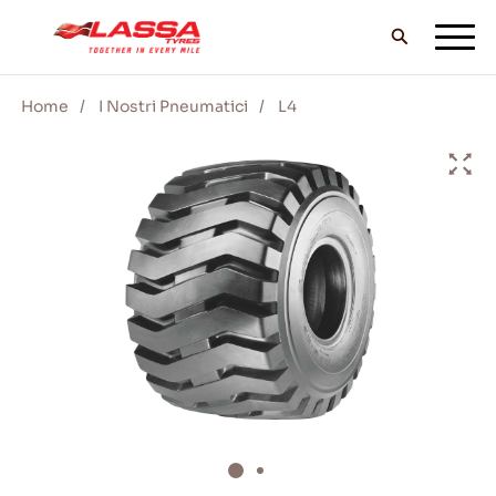
Home
I Nostri Pneumatici
L4
TUTTI I PNEUMATICI LASSA
TROVA UN RIVENDITORE
II BLOG & VIDEO
VAI CON LASSA!
ASSISTENZA & AIUTO