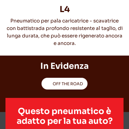
L4
Pneumatico per pala caricatrice - scavatrice
IT
con battistrada profondo resistente al taglio, di
lunga durata, che può essere rigenerato ancora
e ancora.
Consigli per la Guida nella Neve
In Evidenza
LEGGI DI PIU
OFF THE ROAD
Questo pneumatico è
adatto per la tua auto?