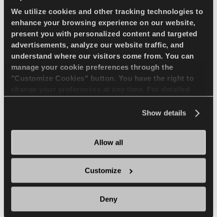
We utilize cookies and other tracking technologies to
enhance your browsing experience on our website,
present you with personalized content and targeted
Lunga durata e
advertisements, analyze our website traffic, and
understand where our visitors come from. You can
possibilita' di
manage your cookie preferences through the
rifacimento in extra
"Customize Cookies" button. You have the right to
change your preferences at any time. For detailed
Grazie al disegno del battistrada di tipo
information about the use of cookies, you can view
L4 é un pneumatico di lunga durata. L-4
the
Cookie Policy
.
Show details
tipi derin dişli sırt deseni sayesinde uzun
ömürlüdür. Güçlü naylon kord gövde
Allow all
yapısı, yüksek dayanıklılık, darbelere
direnç ve ekstra kaplanabilirlik sağlar.
Customize
Deny