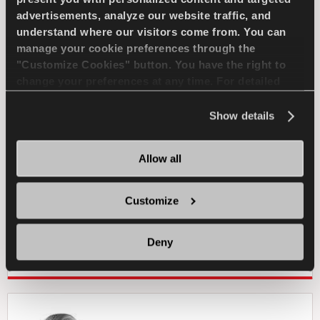
Aderenza eccellente e sicurezza per la tua
advertisements, analyze our website traffic, and
auto
understand where our visitors come from. You can
manage your cookie preferences through the
"Customize Cookies" button. You have the right to
PASSENGER
INVERNO
change your preferences at any time. For detailed
information about the use of cookies, you can view
TRAZIONE SUL GHIACCIO
the
Cookie Policy
.
Show details
FRENATA SUL GHIACCIO
Allow all
GESTIONE DEL GHIACCIO
Customize
TROVA UN 
SCOPRI DI PIU
Deny
CONCESSIONARIO