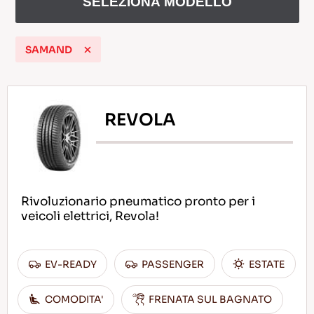
SELEZIONA MODELLO
SAMAND
IT
REVOLA
Consigli per la Guida nella Neve
LEGGI DI PIU
Rivoluzionario pneumatico pronto per i
veicoli elettrici, Revola!
EV-READY
PASSENGER
ESTATE
COMODITA'
FRENATA SUL BAGNATO