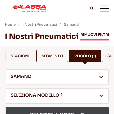
Home
I Nostri Pneumatici
Samand
TUTTI I PNEUMATICI LASSA
I Nostri Pneumatici
RIMUOVI FILTRI
TROVA UN RIVENDITORE
STAGIONE
SEGMENTO
VEICOLO
(1)
SIZ
II BLOG & VIDEO
SAMAND
VAI CON LASSA!
SELEZIONA MODELLO *
ASSISTENZA & AIUTO