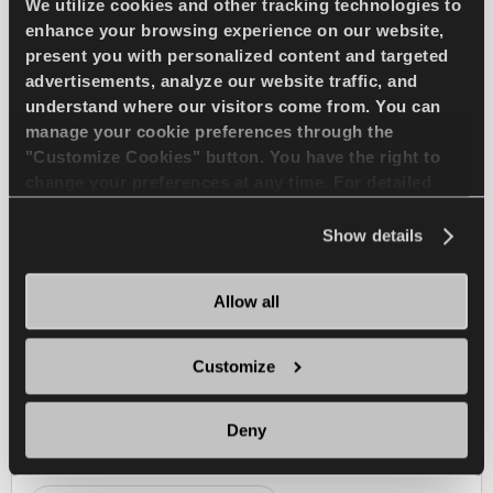
We utilize cookies and other tracking technologies to
enhance your browsing experience on our website,
present you with personalized content and targeted
COMPETUS WINTER 2
advertisements, analyze our website traffic, and
+
understand where our visitors come from. You can
manage your cookie preferences through the
"Customize Cookies" button. You have the right to
change your preferences at any time. For detailed
Sfida l'inverno - Guida sicura per il tuo SUV
information about the use of cookies, you can view
the
Cookie Policy
.
Show details
4X4
INVERNO
Allow all
GESTIONE DELLA NEVE
Customize
FRENATA SULLA NEVE
Deny
FRENATA SUL BAGNATO