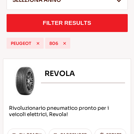
SELEZIONA ANNO
FILTER RESULTS
IT
PEUGEOT
806
Consigli per la Guida nella Neve
LEGGI DI PIU
REVOLA
Rivoluzionario pneumatico pronto per i
veicoli elettrici, Revola!