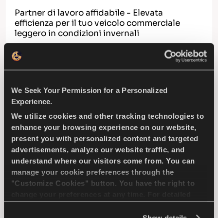
Partner di lavoro affidabile - Elevata
efficienza per il tuo veicolo commerciale
leggero in condizioni invernali
COMMERCIALE LEGGERO
INVERNO
We Seek Your Permission for a Personalized
GESTIONE DELLA NEVE
Experience.
FRENATA SULLA NEVE
We utilize cookies and other tracking technologies to
enhance your browsing experience on our website,
present you with personalized content and targeted
FRENATA SUL BAGNATO
advertisements, analyze our website traffic, and
understand where our visitors come from. You can
FRENATA SUL BAGNATO
manage your cookie preferences through the
"Customize Cookies" button. You have the right to
change your preferences at any time. For detailed
TROVA UN 
SCOPRI DI PIU
information about the use of cookies, you can view
CONCESSIONARIO
the
Cookie Policy
.