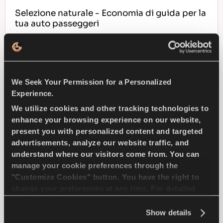
Selezione naturale - Economia di guida per la
tua auto passeggeri
PASSENGER
ESTATE
We Seek Your Permission for a Personalized
WEARLIFE MIGLIORATA
Experience.
EFFICENZA IN CONSUMI
We utilize cookies and other tracking technologies to
enhance your browsing experience on our website,
present you with personalized content and targeted
advertisements, analyze our website traffic, and
TROVA UN 
SCOPRI DI PIU
CONCESSIONARIO
understand where our visitors come from. You can
manage your cookie preferences through the
"Customize Cookies" button. You have the right to
change your preferences at any time. For detailed
information about the use of cookies, you can view
ICEWAYS 2
the
Cookie Policy
.
Show details