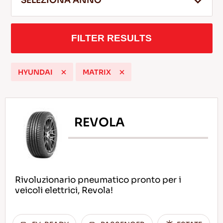
SELEZIONA ANNO
FILTER RESULTS
IT
HYUNDAI
MATRIX
Consigli per la Guida nella Neve
LEGGI DI PIU
REVOLA
Rivoluzionario pneumatico pronto per i
veicoli elettrici, Revola!