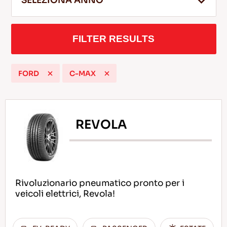
SELEZIONA ANNO
FILTER RESULTS
IT
FORD
C-MAX
Consigli per la Guida nella Neve
LEGGI DI PIU
REVOLA
Rivoluzionario pneumatico pronto per i
veicoli elettrici, Revola!