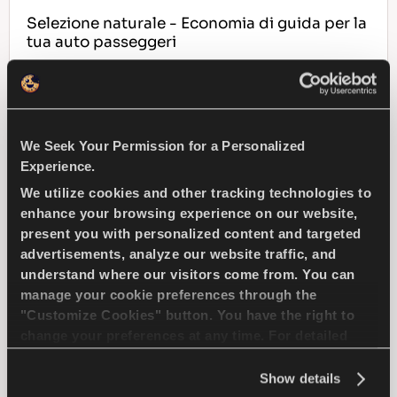
Selezione naturale - Economia di guida per la
tua auto passeggeri
PASSENGER
ESTATE
We Seek Your Permission for a Personalized
WEARLIFE MIGLIORATA
Experience.
EFFICENZA IN CONSUMI
We utilize cookies and other tracking technologies to
enhance your browsing experience on our website,
present you with personalized content and targeted
advertisements, analyze our website traffic, and
TROVA UN 
SCOPRI DI PIU
CONCESSIONARIO
understand where our visitors come from. You can
manage your cookie preferences through the
"Customize Cookies" button. You have the right to
change your preferences at any time. For detailed
information about the use of cookies, you can view
ICEWAYS 2
the
Cookie Policy
.
Show details