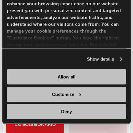
enhance your browsing experience on our website,
present you with personalized content and targeted
advertisements, analyze our website traffic, and
understand where our visitors come from. You can
Aderenza eccellente e sicurezza per la tua
manage your cookie preferences through the
auto
"Customize Cookies" button. You have the right to
change your preferences at any time. For detailed
information about the use of cookies, you can view
PASSENGER
INVERNO
the
Cookie Policy
.
Show details
TRAZIONE SUL GHIACCIO
Allow all
FRENATA SUL GHIACCIO
Customize
GESTIONE DEL GHIACCIO
Deny
TROVA UN 
SCOPRI DI PIU
CONCESSIONARIO