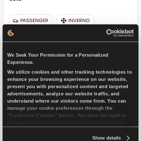
PASSENGER
INVERNO
TRAZIONE SUL GHIACCIO
FRENATA SUL GHIACCIO
We Seek Your Permission for a Personalized
Experience.
GESTIONE DEL GHIACCIO
We utilize cookies and other tracking technologies to
enhance your browsing experience on our website,
present you with personalized content and targeted
TROVA UN 
SCOPRI DI PIU
advertisements, analyze our website traffic, and
CONCESSIONARIO
understand where our visitors come from. You can
manage your cookie preferences through the
"Customize Cookies" button. You have the right to
change your preferences at any time. For detailed
information about the use of cookies, you can view
MULTIWAYS 2
the
Cookie Policy
.
Show details