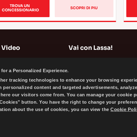
TROVA UN 
SCOPRI DI PIU
CONCESSIONARIO
 Video
Vai con Lassa!
Mappa del Sito
for a Personalized Experience.
Informazioni Aziendali
ther tracking technologies to enhance your browsing experi
News
h personalized content and targeted advertisements, analyz
EInfırmativa Sui Cookie
where our visitors come from. You can manage your cookie p
ookies" button. You have the right to change your preferen
mation about the use of cookies, you can view the
Cookie Poli
 BRISA BRIDGESTONE SABANCI TYRE MANUFACTURING AND 