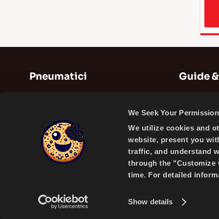
Pneumatici
Guide &
Pneumatici Estivi
Guide
We Seek Your Permission 
Pneumatici Invernali
Videos
We utilize cookies and o
Pneumatici Quattro Stagioni
website, present you wit
traffic, and understand 
through the "Customize C
time. For detailed infor
A PRODUCT OF
Show details