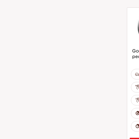
God
per