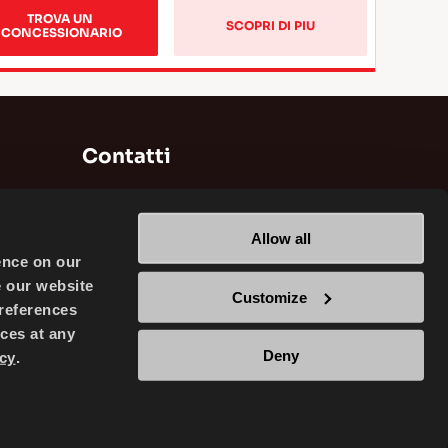
TROVA UN 
SCOPRI DI PIU
CONCESSIONARIO
Contatti
Brisa Bridgestone Sabancı Tyre
Manufacturing and Trading INC
Allow all
Alikahya / Izmit / Turkey
ence on our
e our website
Customize
references
ces at any
Deny
cy
.
TRADING INC