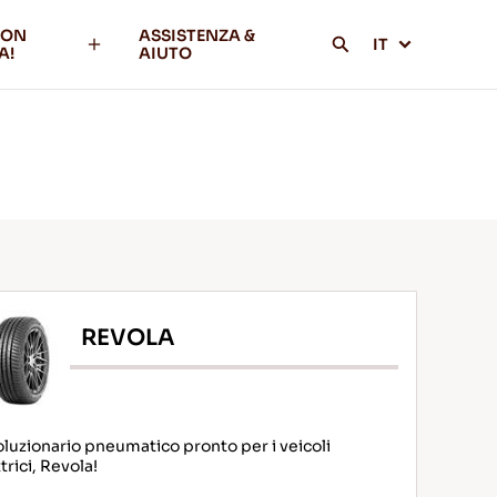
CON
ASSISTENZA &
IT
A!
AIUTO
REVOLA
oluzionario pneumatico pronto per i veicoli
trici, Revola!