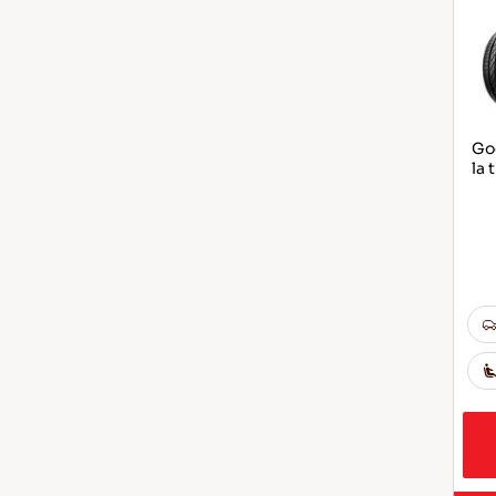
God
la 