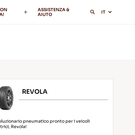
CON
ASSISTENZA &
IT
A!
AIUTO
REVOLA
oluzionario pneumatico pronto per i veicoli
trici, Revola!