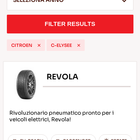
SELEZIONA ANNO
FILTER RESULTS
IT
CITROEN
C-ELYSEE
Consigli per la Guida nella Neve
LEGGI DI PIU
REVOLA
Rivoluzionario pneumatico pronto per i
veicoli elettrici, Revola!