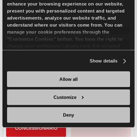
enhance your browsing experience on our website,
present you with personalized content and targeted
advertisements, analyze our website traffic, and
understand where our visitors come from. You can
Aderenza eccellente e sicurezza per la tua
manage your cookie preferences through the
auto
"Customize Cookies" button. You have the right to
change your preferences at any time. For detailed
information about the use of cookies, you can view
PASSENGER
INVERNO
the
Cookie Policy
.
Show details
TRAZIONE SUL GHIACCIO
Allow all
FRENATA SUL GHIACCIO
Customize
GESTIONE DEL GHIACCIO
Deny
TROVA UN 
SCOPRI DI PIU
CONCESSIONARIO