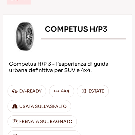
COMPETUS H/P3
IT
Consigli per la Guida nella Neve
Competus H/P 3 - l'esperienza di guida
LEGGI DI PIU
urbana definitiva per SUV e 4x4.
EV-READY
4X4
ESTATE
USATA SULL'ASFALTO
FRENATA SUL BAGNATO