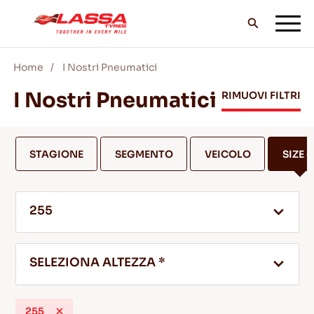
Home
I Nostri Pneumatici
TUTTI I PNEUMATICI LASSA
I Nostri Pneumatici
RIMUOVI FILTRI
TROVA UN RIVENDITORE
STAGIONE
SEGMENTO
VEICOLO
SIZE
(1
II BLOG & VIDEO
255
VAI CON LASSA!
SELEZIONA ALTEZZA *
ASSISTENZA & AIUTO
255