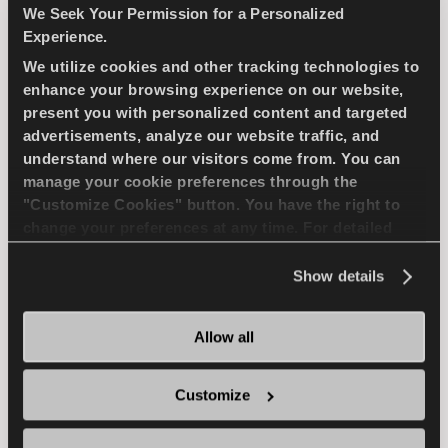
We Seek Your Permission for a Personalized
COMPETUS A/T3
Experience.
We utilize cookies and other tracking technologies to
enhance your browsing experience on our website,
present you with personalized content and targeted
advertisements, analyze our website traffic, and
Sfida le condizioni - Trazione e sicurezza per il
understand where our visitors come from. You can
tuo veicolo 4x4
manage your cookie preferences through the
"Customize Cookies" button. You have the right to
change your preferences at any time. For detailed
4X4
ESTATE
DURATA LUNGA
information about the use of cookies, you can view
the
Cookie Policy
.
Show details
ALL-TERRAIN DRIVING
DURATA
TRAZIONE SUL FANGO
Allow all
FRENATA SUL BAGNATO
Customize